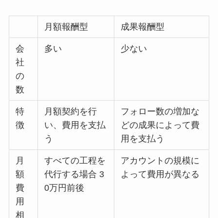
月額報酬型
成果報酬型
会
多い
少ない
社
の
数
特
月額契約を行
フォロー数の増加な
徴
い、費用を支払
どの成果によって費
う
用を支払う
月
すべての工程を
アカウントの規模に
額
代行する場合 3
よって費用が異なる
費
0万円前後
用
相