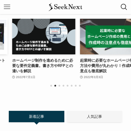
ジ制作を進めるために必
起業時に必要なホームページ作成の
【202
義書。書き方やRFPとの
方法や費用が丸わかり！作成時の注
場と重要
意点も徹底解説
2022年4
日
2022年3月3日
新着記事
人気記事