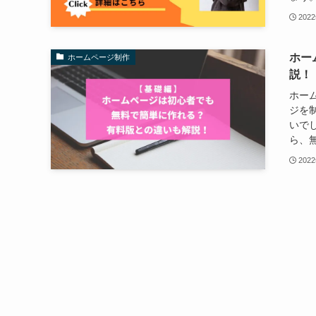
202
ホー
ホームページ制作
説！
ホー
ジを
いで
ら、無
202