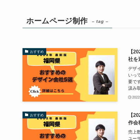
ホームページ制作
– tag –
【2
おすすめ
社を
デザ
いっ
要で
汲み取
202
【2
おすすめ
作会
売上
ユー