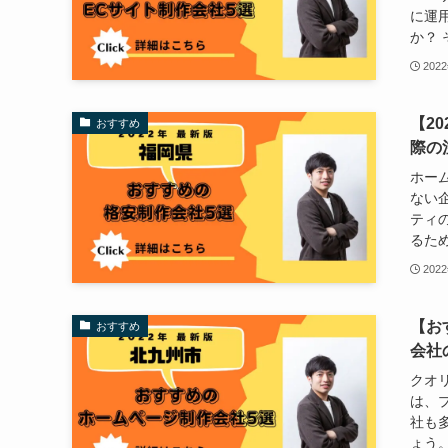
に運
か？ 
202
【2
おすすめ
際の
ホー
ない
ティ
るため
202
【お
おすすめ
会社
クオ
は、
社も
ょう。