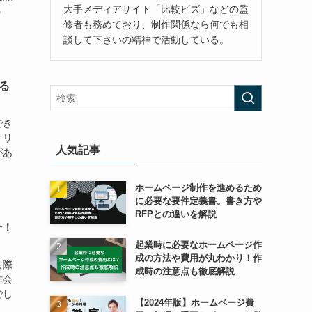
大手メディアサイト「比較ビズ」などの監
う
修者も務めており、制作関係なら何でも相
談して下さいの精神で活動している。
る
でき
オリ
人気記事
があ
ホームページ制作を進めるため
に必要な要件定義書。書き方や
RFPとの違いを解説
介！
起業時に必要なホームページ作
成の方法や費用が丸わかり！作
る際
成時の注意点も徹底解説
作会
でし
【2024年版】ホームページ費