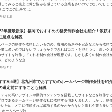
用してみると売上に伸び悩みを感じている企業も多いのではないでしょ
そこでこの記事では、...
2年8月11日
022年度最新版】福岡でおすすめの格安制作会社を紹介！依頼す
注意点も解説
ムページの制作を依頼したいものの、費用の高さや不安点などから依頼
企業は多いのではないでしょうか？できればコストを抑えつつ、高いク
のサイトを制作してくれる制作会社が理想です。しかし多くの制作会社
、どのような企...
2年8月11日
すすめ5選】北九州市でおすすめのホームページ制作会社を紹
の選定前にすることも解説
リティの高いデザインや動的コンテンツを搭載したサイトなどを制作す
プロであるホームページ制作会社に依頼する他ありません。しかし、制
多いため、どこに依頼すれば成功するのかわからないと悩む企業も多い
 ホームページ制...